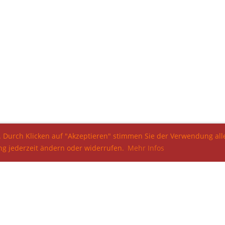
. Durch Klicken auf "Akzeptieren" stimmen Sie der Verwendung alle
ng jederzeit ändern oder widerrufen.
Mehr Infos
© TV Thundorf